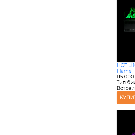
HOT LI
Flame
115 000
Тип би
Встра
КУПИ