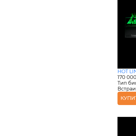
HOT LI
170 00
Тип би
Встра
КУПИ