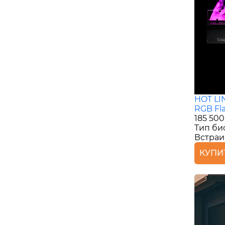
HOT LI
RGB Fl
185 500
Тип би
Встра
КУПИ