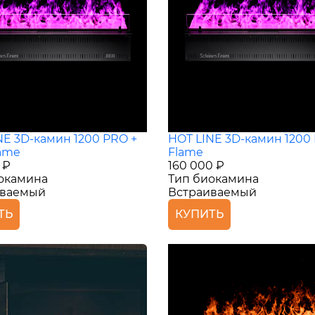
NE 3D-камин 1200 PRO +
HOT LINE 3D-камин 1200
ame
Flame
 ₽
160 000 ₽
окамина
Тип биокамина
иваемый
Встраиваемый
ТЬ
КУПИТЬ