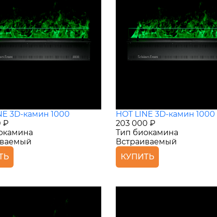
NE 3D-камин 1000
HOT LINE 3D-камин 1000
0 ₽
203 000 ₽
окамина
Тип биокамина
иваемый
Встраиваемый
ТЬ
КУПИТЬ