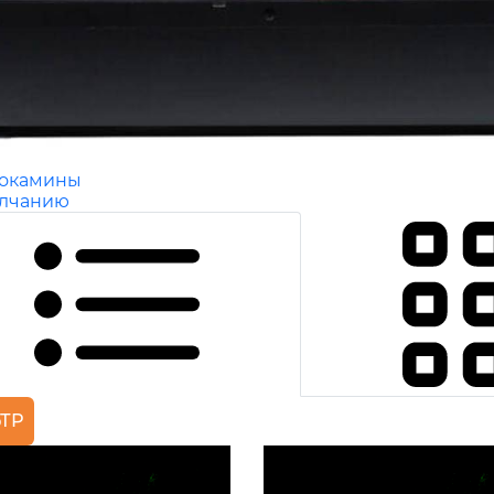
рокамины
олчанию
ТР