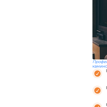
Профе
камино