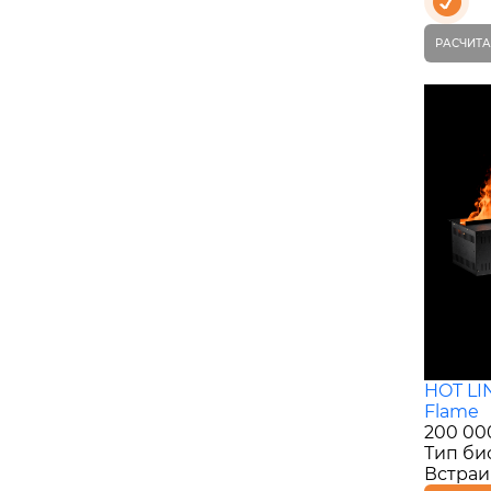
РАСЧИТА
HOT LI
Flame
200 00
Тип би
Встра