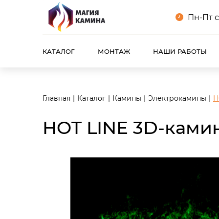
<meta name="robots" content="noindex, follow"/>
Пн-Пт с
КАТАЛОГ
МОНТАЖ
НАШИ РАБОТЫ
Главная
Каталог
Камины
Электрокамины
H
HOT LINE 3D-камин