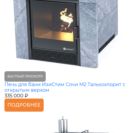
БЫСТРЫЙ ПРОСМОТР
Печь для бани ИзиСтим Сочи М2 Талькохлорит с
открытым верхом
335 000 ₽
ПОДРОБНЕЕ