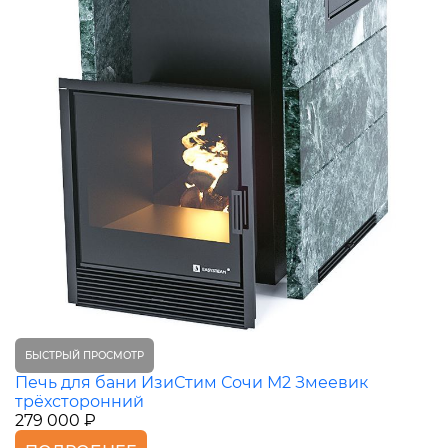
БЫСТРЫЙ ПРОСМОТР
Печь для бани ИзиСтим Сочи М2 Змеевик
трёхсторонний
279 000 ₽