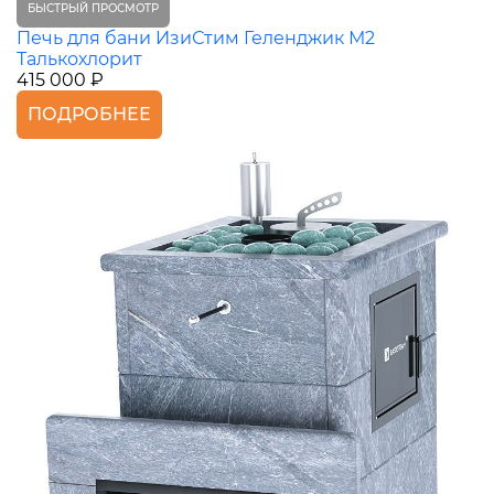
БЫСТРЫЙ ПРОСМОТР
Печь для бани ИзиСтим Геленджик М2
Талькохлорит
415 000 ₽
ПОДРОБНЕЕ