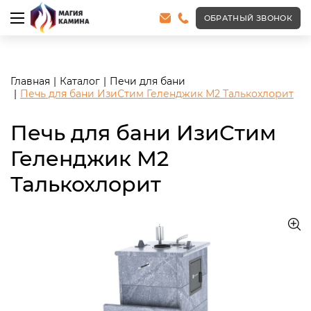
<meta name="robots" content="noindex, follow"/>
ОБРАТНЫЙ ЗВОНОК
Главная
Каталог
Печи для бани
Печь для бани ИзиСтим Геленджик М2 Талькохлорит
Печь для бани ИзиСтим
Геленджик М2
Талькохлорит