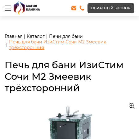
<meta name="robots" content="noindex, follow"/>
ОБРАТНЫЙ ЗВОНОК
Главная
Каталог
Печи для бани
Печь для бани ИзиСтим Сочи М2 Змеевик
трёхсторонний
Печь для бани ИзиСтим
Сочи М2 Змеевик
трёхсторонний