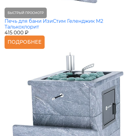
БЫСТРЫЙ ПРОСМОТР
Печь для бани ИзиСтим Геленджик М2
Талькохлорит
415 000 ₽
ПОДРОБНЕЕ