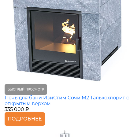
БЫСТРЫЙ ПРОСМОТР
Печь для бани ИзиСтим Сочи М2 Талькохлорит с
открытым верхом
335 000 ₽
ПОДРОБНЕЕ