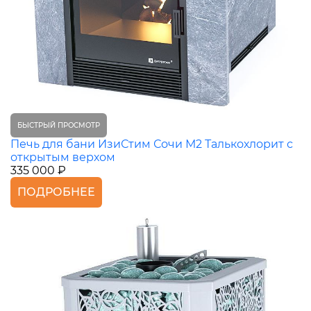
БЫСТРЫЙ ПРОСМОТР
Печь для бани ИзиСтим Сочи М2 Талькохлорит с
открытым верхом
335 000 ₽
ПОДРОБНЕЕ