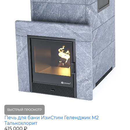
БЫСТРЫЙ ПРОСМОТР
Печь для бани ИзиСтим Геленджик М2
Талькохлорит
415 000 ₽