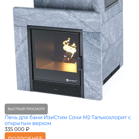
БЫСТРЫЙ ПРОСМОТР
Печь для бани ИзиСтим Сочи М2 Талькохлорит с
открытым верхом
335 000 ₽
ПОДРОБНЕЕ