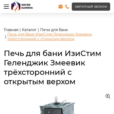
<meta name="robots" content="noindex, follow"/>
ОБРАТНЫЙ ЗВОНОК
Главная
Каталог
Печи для бани
Печь для бани ИзиСтим Геленджик Змеевик
трёхсторонний с открытым верхом
Печь для бани ИзиСтим
Геленджик Змеевик
трёхсторонний с
открытым верхом