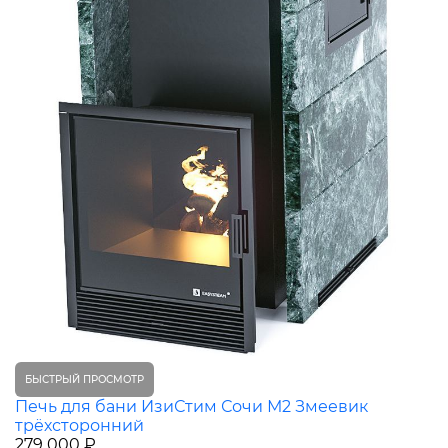
БЫСТРЫЙ ПРОСМОТР
Печь для бани ИзиСтим Сочи М2 Змеевик
трёхсторонний
279 000 ₽