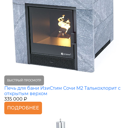
БЫСТРЫЙ ПРОСМОТР
Печь для бани ИзиСтим Сочи М2 Талькохлорит с
открытым верхом
335 000 ₽
ПОДРОБНЕЕ