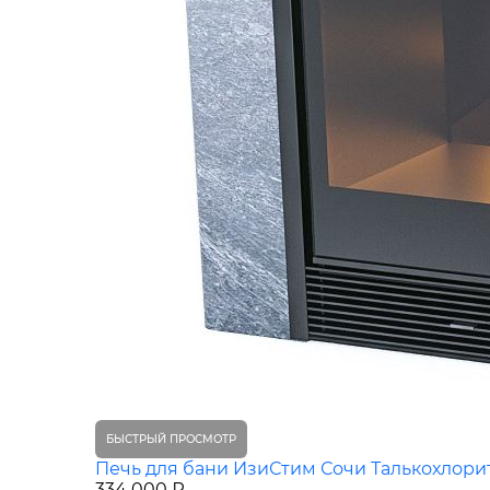
БЫСТРЫЙ ПРОСМОТР
Печь для бани ИзиСтим Сочи Талькохлори
334 000 ₽