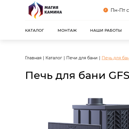
<meta name="robots" content="noindex, follow"/>
Пн-Пт с
КАТАЛОГ
МОНТАЖ
НАШИ РАБОТЫ
Главная
Каталог
Печи для бани
Печь для бан
Печь для бани GFS 