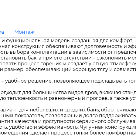
ка
Монтаж
ная и функциональная модель, созданная для комфорт
ная конструкция обеспечивают долговечность и эф
сть выбора комплектации в зависимости от предпочт
ановить бак, а при его отсутствии – сэкономить мес
ровать процесс горения и создает уютную атмосферу
й размер, обеспечивающий хорошую тягу и совмес
я
– удобное решение, позволяющее подкладывать топл
подходит для большинства видов дров, включая стан
ую теплоемкость и равномерный прогрев, а также ус
ариант для небольших и средних бань, обеспечива
чный показатель, позволяющий долго поддерживать т
антия качества и доступности сервисного обслужива
сть, удобство и эффективность. Чугунная конструкци
 помещения сделает процесс топки более комфортны