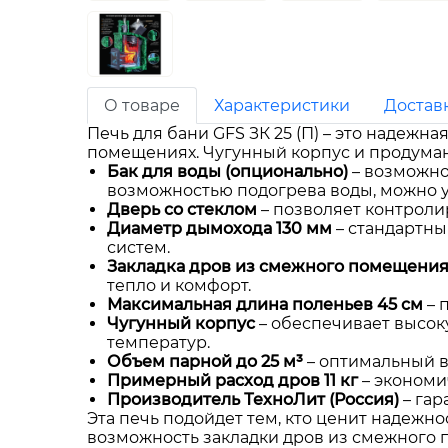
О товаре
Характеристики
Достав
Печь для бани GFS ЗК 25 (П) – это надеж
помещениях. Чугунный корпус и продуман
Бак для воды (опционально)
– возможно
возможностью подогрева воды, можно уст
Дверь со стеклом
– позволяет контроли
Диаметр дымохода 130 мм
– стандартны
систем.
Закладка дров из смежного помещени
тепло и комфорт.
Максимальная длина поленьев 45 см
– 
Чугунный корпус
– обеспечивает высок
температур.
Объем парной до 25 м³
– оптимальный в
Примерный расход дров 11 кг
– экономи
Производитель ТехноЛит (Россия)
– гар
Эта печь подойдет тем, кто ценит надежно
возможность закладки дров из смежного