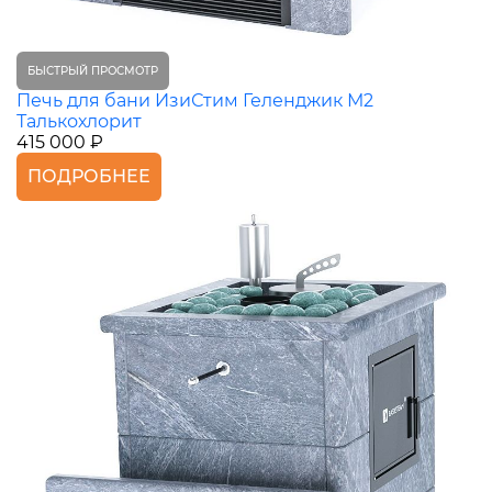
БЫСТРЫЙ ПРОСМОТР
Печь для бани ИзиСтим Геленджик М2
Талькохлорит
415 000 ₽
ПОДРОБНЕЕ