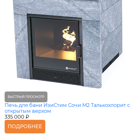
БЫСТРЫЙ ПРОСМОТР
Печь для бани ИзиСтим Сочи М2 Талькохлорит с
открытым верхом
335 000 ₽
ПОДРОБНЕЕ