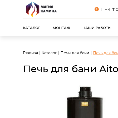
<meta name="robots" content="noindex, follow"/>
Пн-Пт с
КАТАЛОГ
МОНТАЖ
НАШИ РАБОТЫ
Главная
Каталог
Печи для бани
Печь для бан
Печь для бани Ait