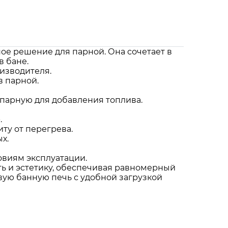
ое решение для парной. Она сочетает в
в бане.
оизводителя.
в парной.
 парную для добавления топлива.
.
ту от перегрева.
х.
овиям эксплуатации.
ть и эстетику, обеспечивая равномерный
ивую банную печь с удобной загрузкой