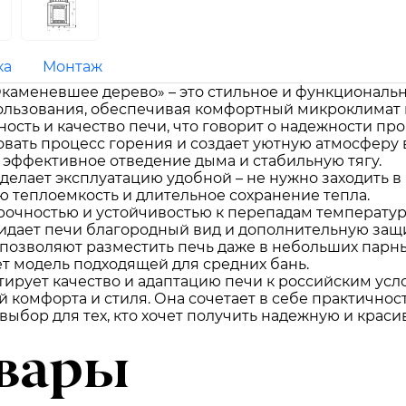
ка
Монтаж
каменевшее дерево» – это стильное и функциональн
пользования, обеспечивая комфортный микроклимат 
ность и качество печи, что говорит о надежности пр
вать процесс горения и создает уютную атмосферу 
 эффективное отведение дыма и стабильную тягу.
елает эксплуатацию удобной – не нужно заходить в
ю теплоемкость и длительное сохранение тепла.
рочностью и устойчивостью к перепадам температур
дает печи благородный вид и дополнительную защи
 позволяют разместить печь даже в небольших парны
т модель подходящей для средних бань.
нтирует качество и адаптацию печи к российским усл
й комфорта и стиля. Она сочетает в себе практичнос
выбор для тех, кто хочет получить надежную и крас
вары