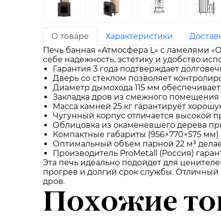
О товаре
Характеристики
Достав
Печь банная «Атмосфера L» с ламелями «О
себе надежность, эстетику и удобство ис
Гарантия 3 года подтверждает долговеч
Дверь со стеклом позволяет контролиро
Диаметр дымохода 115 мм обеспечивает
Закладка дров из смежного помещения д
Масса камней 25 кг гарантирует хорошу
Чугунный корпус отличается высокой п
Облицовка из окаменевшего дерева при
Компактные габариты (956×770×575 мм)
Оптимальный объем парной 22 м³ делае
Производитель ProMetall (Россия) гара
Эта печь идеально подойдет для ценителе
прогрев и долгий срок службы. Отличный 
дров.
Похожие то