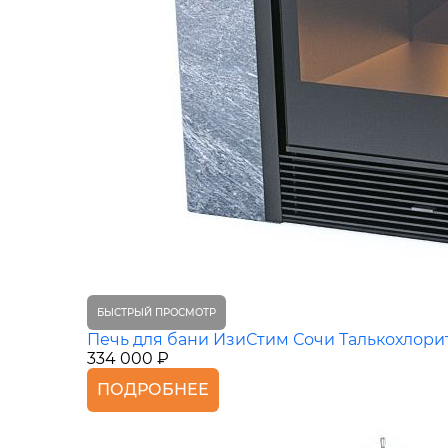
БЫСТРЫЙ ПРОСМОТР
Печь для бани ИзиСтим Сочи Талькохлори
334 000 ₽
ПОДРОБНЕЕ