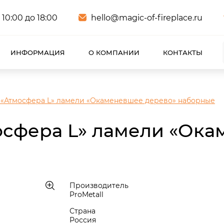
 10:00 до 18:00
hello@magic-of-fireplace.ru
ИНФОРМАЦИЯ
О КОМПАНИИ
КОНТАКТЫ
 «Атмосфера L» ламели «Окаменевшее дерево» наборные
осфера L» ламели «Ок
Производитель
ProMetall
Страна
Россия