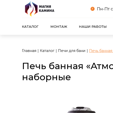
<meta name="robots" content="noindex, follow"/>
Пн-Пт с
КАТАЛОГ
МОНТАЖ
НАШИ РАБОТЫ
Главная
Каталог
Печи для бани
Печь банная
Печь банная «Атм
наборные