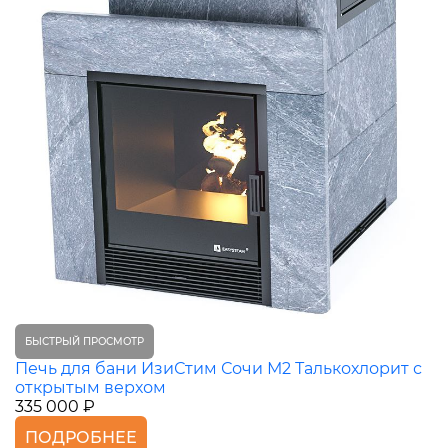
БЫСТРЫЙ ПРОСМОТР
Печь для бани ИзиСтим Сочи М2 Талькохлорит с
открытым верхом
335 000 ₽
ПОДРОБНЕЕ