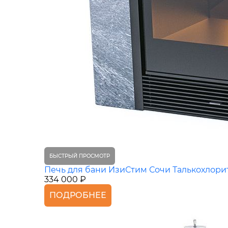
БЫСТРЫЙ ПРОСМОТР
Печь для бани ИзиСтим Сочи Талькохлори
334 000 ₽
ПОДРОБНЕЕ