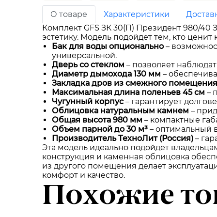
О товаре
Характеристики
Достав
Комплект GFS ЗК 30(П) Президент 980/40 
эстетику. Модель подойдет тем, кто ценит
Бак для воды опционально
– возможнос
универсальной.
Дверь со стеклом
– позволяет наблюдат
Диаметр дымохода 130 мм
– обеспечива
Закладка дров из смежного помещени
Максимальная длина поленьев 45 см
– 
Чугунный корпус
– гарантирует долгове
Облицовка натуральным камнем
– прид
Общая высота 980 мм
– компактные габ
Объем парной до 30 м³
– оптимальный в
Производитель ТехноЛит (Россия)
– гар
Эта модель идеально подойдет владельцам
конструкция и каменная облицовка обесп
из другого помещения делает эксплуатаци
комфорт и качество.
Похожие то