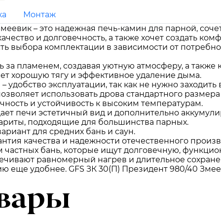
ка
Монтаж
Змеевик – это надежная печь-камин для парной, соч
 качество и долговечность, а также хочет создать ко
ть выбора комплектации в зависимости от потребнос
ь за пламенем, создавая уютную атмосферу, а также
ет хорошую тягу и эффективное удаление дыма.
я
– удобство эксплуатации, так как не нужно заходить
позволяет использовать дрова стандартного размера
чность и устойчивость к высоким температурам.
ает печи эстетичный вид и дополнительно аккумулир
ариты, подходящие для большинства парных.
ариант для средних бань и саун.
антия качества и надежности отечественного произв
 частных бань, которые ищут долговечную, функцио
ечивают равномерный нагрев и длительное сохранен
ю еще удобнее. GFS ЗК 30(П) Президент 980/40 Змеев
вары