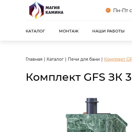
<meta name="robots" content="noindex, follow"/>
Пн-Пт с
КАТАЛОГ
МОНТАЖ
НАШИ РАБОТЫ
Главная
Каталог
Печи для бани
Комплект GF
Комплект GFS ЗК 3