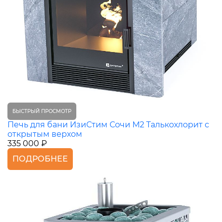
БЫСТРЫЙ ПРОСМОТР
Печь для бани ИзиСтим Сочи М2 Талькохлорит с
открытым верхом
335 000 ₽
ПОДРОБНЕЕ