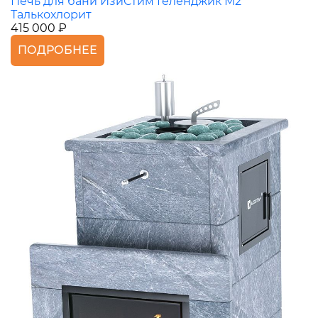
Печь для бани ИзиСтим Геленджик М2
Талькохлорит
415 000 ₽
ПОДРОБНЕЕ