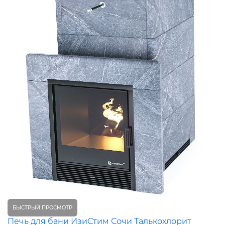
БЫСТРЫЙ ПРОСМОТР
Печь для бани ИзиСтим Сочи Талькохлорит