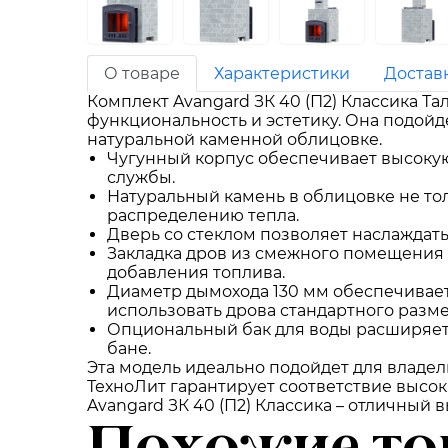
О товаре
Характеристики
Достав
Комплект Avangard ЗК 40 (П2) Классика Та
функциональность и эстетику. Она подойд
натуральной каменной облицовке.
Чугунный корпус обеспечивает высокую
службы.
Натуральный камень в облицовке не то
распределению тепла.
Дверь со стеклом позволяет наслаждать
Закладка дров из смежного помещения 
добавления топлива.
Диаметр дымохода 130 мм обеспечивает
использовать дрова стандартного разме
Опциональный бак для воды расширяет 
бане.
Эта модель идеально подойдет для владель
ТехноЛит гарантирует соответствие высо
Avangard ЗК 40 (П2) Классика – отличный 