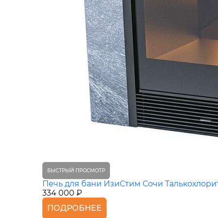
БЫСТРЫЙ ПРОСМОТР
Печь для бани ИзиСтим Сочи Талькохлори
334 000 ₽
ПОДРОБНЕЕ