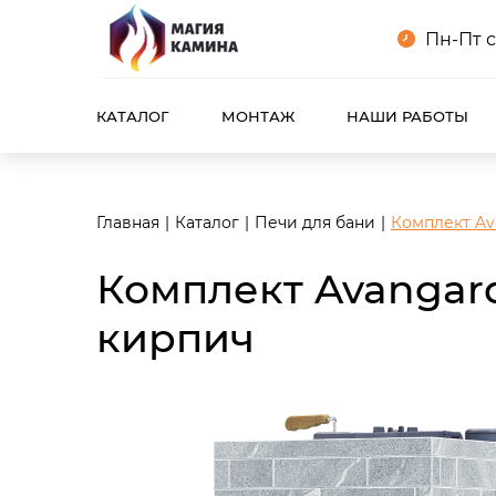
<meta name="robots" content="noindex, follow"/>
Пн-Пт с
КАТАЛОГ
МОНТАЖ
НАШИ РАБОТЫ
Главная
Каталог
Печи для бани
Комплект Av
Комплект Avangard
кирпич