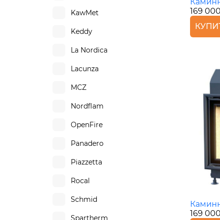
Каминн
169 00
KawMet
КУПИ
Keddy
La Nordica
Lacunza
MCZ
Nordflam
OpenFire
Panadero
Piazzetta
Rocal
Schmid
Каминн
169 00
Spartherm