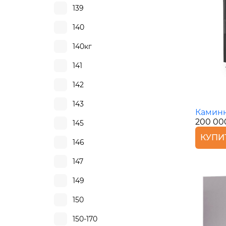
139
140
140кг
141
142
143
Каминн
200 00
145
КУПИ
146
147
149
150
150-170