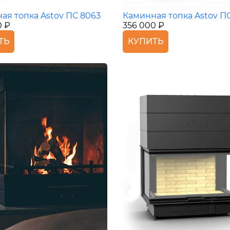
ая топка Astov ПС 8063
Каминная топка Astov П
0 ₽
356 000 ₽
ТЬ
КУПИТЬ