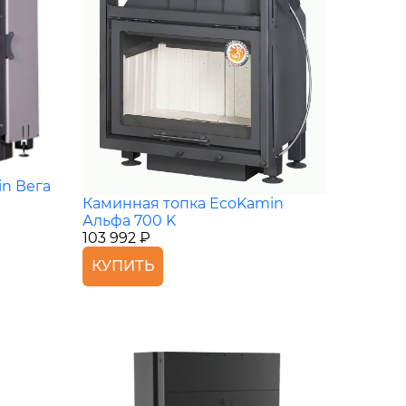
n Вега
Каминная топка EcoKamin
Альфа 700 K
103 992 ₽
КУПИТЬ