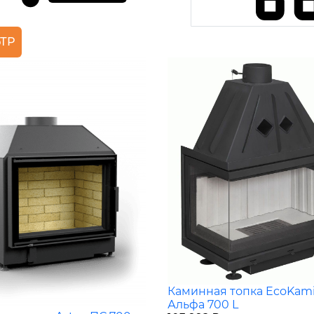
ТР
Каминная топка EcoKam
Альфа 700 L