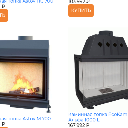
ая топка Astov ПС 700
103 992 ₽
0 ₽
КУПИТЬ
ТЬ
Каминная топка EcoKam
ая топка Astov М 700
Альфа 1000 L
0 ₽
167 992 ₽