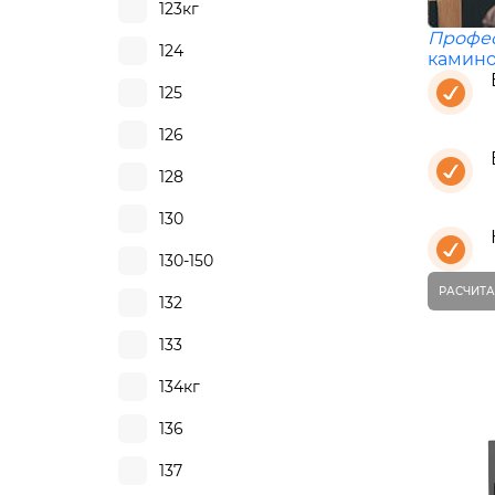
123кг
Профе
124
камино
125
126
128
130
130-150
РАСЧИТА
132
133
134кг
136
137