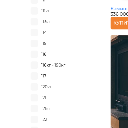
111
Каминн
111кг
336 00
113кг
КУПИ
114
115
116
116кг - 190кг
117
120кг
121
121кг
122