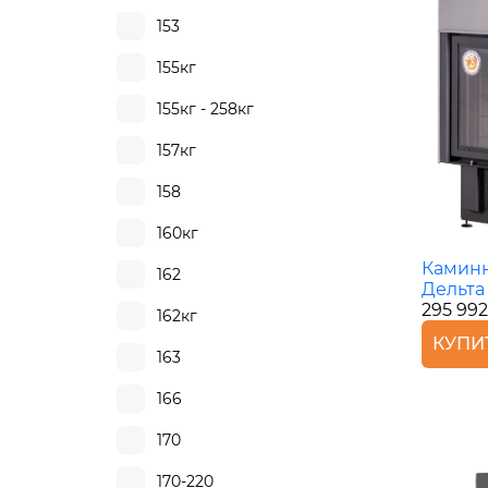
153
155кг
155кг - 258кг
157кг
158
160кг
Каминн
162
Дельта
295 992
162кг
КУПИ
163
166
170
170-220