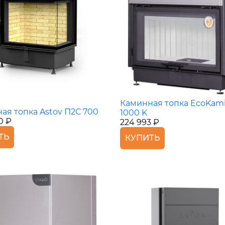
Каминная топка EcoKami
ая топка Astov П2С 700
1000 K
0 ₽
224 993 ₽
ТЬ
КУПИТЬ