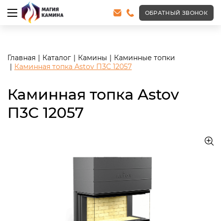
<meta name="robots" content="noindex, follow"/>
ОБРАТНЫЙ ЗВОНОК
Главная
Каталог
Камины
Каминные топки
Каминная топка Astov П3С 12057
Каминная топка Astov
П3С 12057