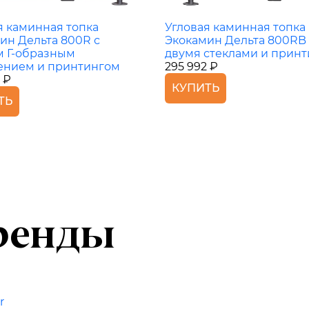
Угловая каминная топка
я каминная топка
Экокамин Дельта 800RB 
ин Дельта 800R с
двумя стеклами и прин
 Г-образным
295 992 ₽
ением и принтингом
 ₽
КУПИТЬ
ТЬ
ренды
r