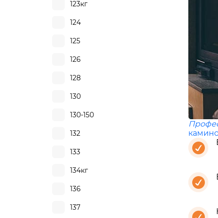
123кг
124
125
126
128
130
130-150
Профе
камино
132
133
134кг
136
137