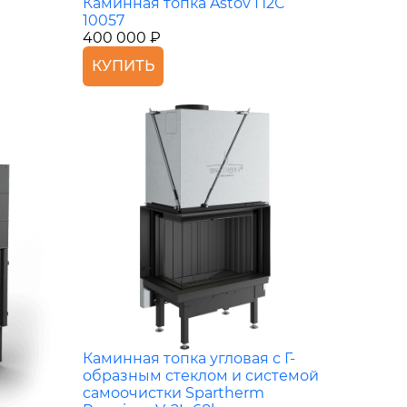
Каминная топка Astov П2С
10057
400 000 ₽
КУПИТЬ
Каминная топка угловая с Г-
образным стеклом и системой
самоочистки Spartherm