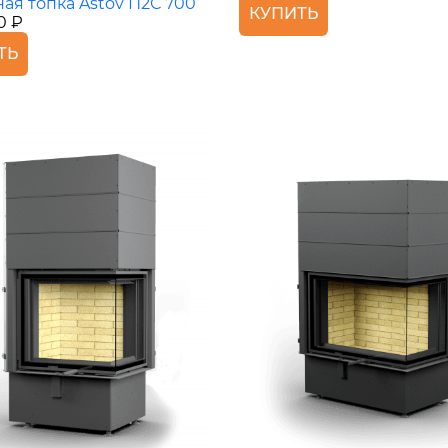
ая топка Astov П2С 700
КУПИТЬ
0 ₽
ТЬ