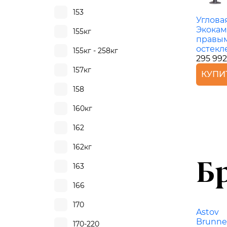
153
Углова
Экокам
155кг
правым
остекл
155кг - 258кг
295 992
157кг
КУПИ
158
160кг
162
162кг
Б
163
166
170
Astov
Brunne
170-220