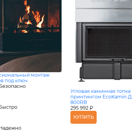
сиональный
монтаж
в под ключ
Безопасно
Угловая каминная топка 
принтингом EcoKamin Д
800RB
Быстро
295 992 ₽
КУПИТЬ
Надежно