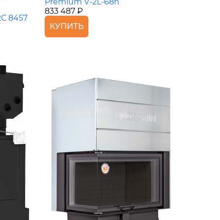
Premium V-2L-68h
833 487 ₽
2С 8457
КУПИТЬ