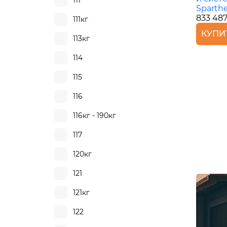
111
Sparth
833 487
111кг
КУПИ
113кг
114
115
116
116кг - 190кг
117
120кг
121
121кг
122