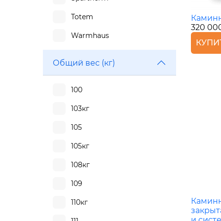
Totem
Каминн
320 00
Warmhaus
КУПИ
Общий вес (кг)
100
103кг
105
105кг
108кг
109
Каминн
110кг
закрыт
и сист