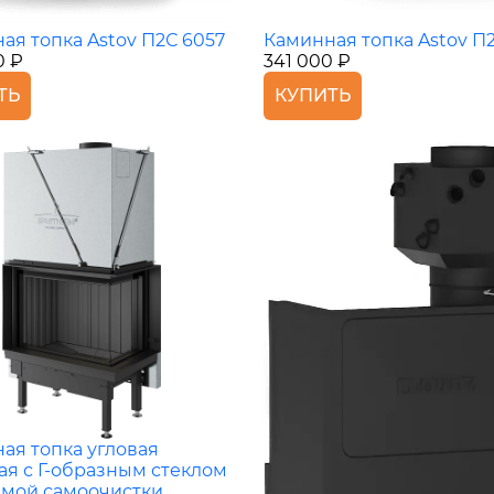
ая топка Astov П2С 6057
Каминная топка Astov П
0 ₽
341 000 ₽
ТЬ
КУПИТЬ
ая топка угловая
ая с Г-образным стеклом
емой самоочистки