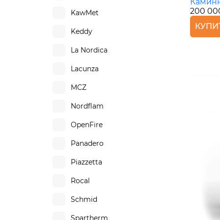
Каминн
200 00
KawMet
КУПИ
Keddy
La Nordica
Lacunza
MCZ
Nordflam
OpenFire
Panadero
Piazzetta
Rocal
Schmid
Spartherm