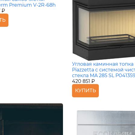
erm Premium V-2R-68h
 ₽
ТЬ
Угловая каминная топка
Piazzetta с системой чис
стекла MA 285 SL P04135
420 851 ₽
КУПИТЬ