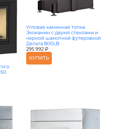
Угловая каминная топка
Экокамин с двумя стеклами и
черной шамотной футеровкой
Дельта 800LB
295 992 ₽
КУПИТЬ
того
950