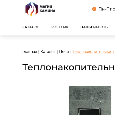
<meta name="robots" content="noindex, follow"/>
Пн-Пт с
КАТАЛОГ
МОНТАЖ
НАШИ РАБОТЫ
Главная
Каталог
Печи
Теплонакопительная пе
Теплонакопительна