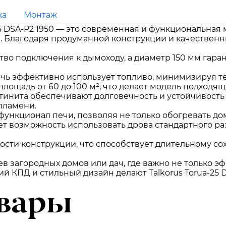
ка
Монтаж
25 DSA-P2 1950 — это современная и функциональная
. Благодаря продуманной конструкции и качествен
во подключения к дымоходу, а диаметр 150 мм гара
печь эффективно использует топливо, минимизируя 
площадь от 60 до 100 м², что делает модель подход
тинита обеспечивают долговечность и устойчивость
пламени.
ункционал печи, позволяя не только обогревать дом,
ет возможность использовать дрова стандартного р
ности конструкции, что способствует длительному с
ев загородных домов или дач, где важно не только э
й КПД и стильный дизайн делают Talkorus Torua-25 D
вары