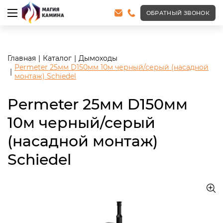
<meta name="robots" content="noindex, follow"/>
ОБРАТНЫЙ ЗВОНОК
Главная
Каталог
Дымоходы
Permeter 25мм D150мм 10м черный/серый (насадной
монтаж) Schiedel
Permeter 25мм D150мм
10м черный/серый
(насадной монтаж)
Schiedel