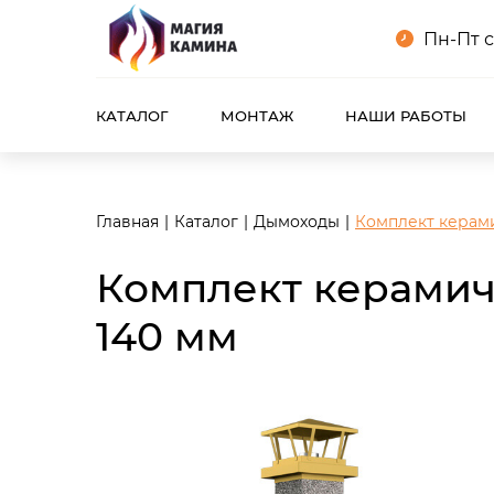
<meta name="robots" content="noindex, follow"/>
Пн-Пт с
КАТАЛОГ
МОНТАЖ
НАШИ РАБОТЫ
Главная
Каталог
Дымоходы
Комплект керами
Комплект керамич
140 мм