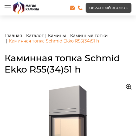
<meta name="robots" content="noindex, follow"/>
ОБРАТНЫЙ ЗВОНОК
Главная
Каталог
Камины
Каминные топки
Каминная топка Schmid Ekko R55(34)51 h
Каминная топка Schmid
Ekko R55(34)51 h