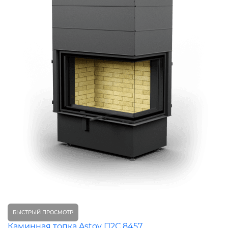
БЫСТРЫЙ ПРОСМОТР
Каминная топка Astov П2С 8457