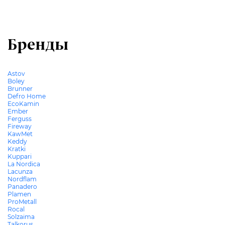
Бренды
Astov
Boley
Brunner
Defro Home
EcoKamin
Ember
Ferguss
Fireway
KawMet
Keddy
Kratki
Kuppari
La Nordica
Lacunza
Nordflam
Panadero
Plamen
ProMetall
Rocal
Solzaima
Talkorus