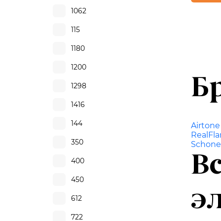
1062
115
1180
1200
Б
1298
1416
144
Airtone
RealFl
350
Schone
В
400
450
э
612
722