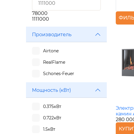
78000
ФИЛЬ
1111000
Производитель
Airtone
RealFlame
Schones-Feuer
Мощность (кВт)
0.375кВт
Электр
камин 
0.722кВт
280 00
КУПИ
1.5кВт