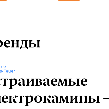
ренды
ame
s-Feuer
страиваемые
лектрокамины –