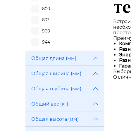
т
800
833
Встраи
необхо
900
простр
Преиму
944
Комп
Разн
Энер
Общая длина (мм)
Разн
Гара
Выбери
Общая ширина (мм)
Отличн
Общая глубина (мм)
Общий вес (кг)
Общая высота (мм)