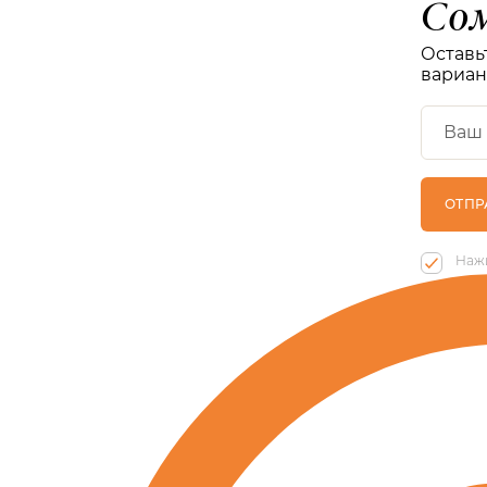
Сом
Оставь
вариан
Нажи