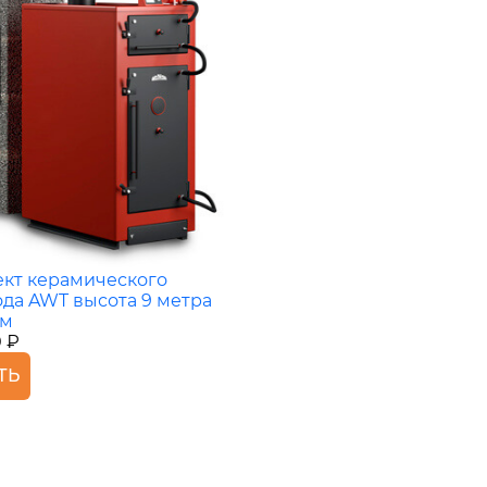
кт керамического
да AWT высота 9 метра
мм
0 ₽
ТЬ