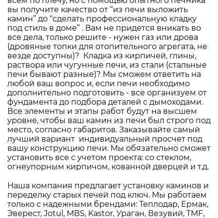
всем по плечу, но с помощью опытного печника
вы получите качество от “из печи выложить
камин” до “сделать профессиональную кладку
под стиль в доме” . Вам не придется вникать во
все дела, только решите - нужен газ или дрова
(дровяные топки для отопительного агрегата, не
везде доступны)? Кладка из кирпичей, глины,
раствора или чугунные печи, из стали (стальные
печи бывают разные)? Мы сможем ответить на
любой ваш вопрос и, если печи необходимо
дополнительно подготовить - все организуем от
фундамента до подбора деталей с дымоходами.
Все элементы и этапы работ будут на высшем
уровне, чтобы ваш камин из печи был строго под
место, согласно габаритов. Заказывайте самый
лучший вариант индивидуальный просчет под
вашу конструкцию печи. Мы обязательно сможет
установить все с учетом проекта: со стеклом,
огнеупорным кирпичом, кованной дверцей и т.д.
Наша компания предлагает установку каминов и
переделку старых печей под ключ. Мы работаем
только с надежными брендами: Теплодар, Ермак,
Эверест, Jotul, MBS, Kastor, Ураган, Везувий, TMF,