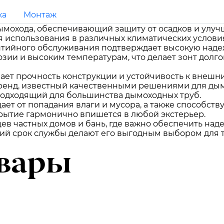
ка
Монтаж
ымохода, обеспечивающий защиту от осадков и улуч
я использования в различных климатических условия
нтийного обслуживания подтверждает высокую надеж
розии и высоким температурам, что делает зонт дол
ает прочность конструкции и устойчивость к внешн
ренд, известный качественными решениями для дым
подходящий для большинства дымоходных труб.
ает от попадания влаги и мусора, а также способств
рытие гармонично впишется в любой экстерьер.
цев частных домов и бань, где важно обеспечить над
ий срок службы делают его выгодным выбором для те
вары