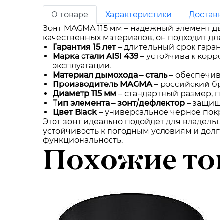
О товаре
Характеристики
Достав
Зонт MAGMA 115 мм – надежный элемент д
качественных материалов, он подходит дл
Гарантия 15 лет
– длительный срок гара
Марка стали AISI 439
– устойчива к кор
эксплуатации.
Материал дымохода – сталь
– обеспечив
Производитель MAGMA
– российский б
Диаметр 115 мм
– стандартный размер, 
Тип элемента – зонт/дефлектор
– защищ
Цвет Black
– универсальное черное пок
Этот зонт идеально подойдет для владель
устойчивость к погодным условиям и долг
функциональность.
Похожие то