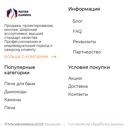
Информация
Блог
Продажа, проектирование,
монтаж. Широкий
FAQ
ассортимент, высший
стандарт качества.
Реквизиты
Профессионализм и
индивидуальный подход к
каждому клиенту.
Партнерство
БОЛЬШЕ О КОМПАНИИ
Популярные
Условия покупки
категории
Акции
Печи для бани
Доставка
Дымоходы
Контакты
Камины
Печи
|
© Магия камина, 2023
Пользовательское соглашение
|
Согласие на обработку данных