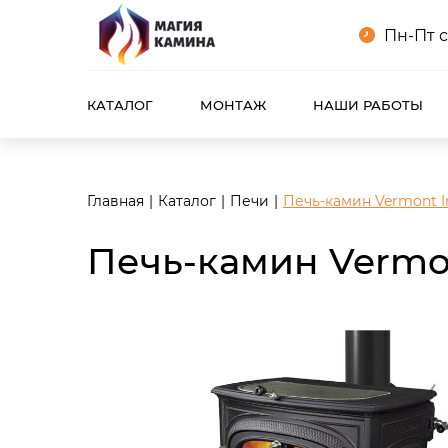
<meta name="robots" content="noindex, follow"/>
Пн-Пт с
КАТАЛОГ
МОНТАЖ
НАШИ РАБОТЫ
Главная
Каталог
Печи
Печь-камин Vermont Int
Печь-камин Vermont