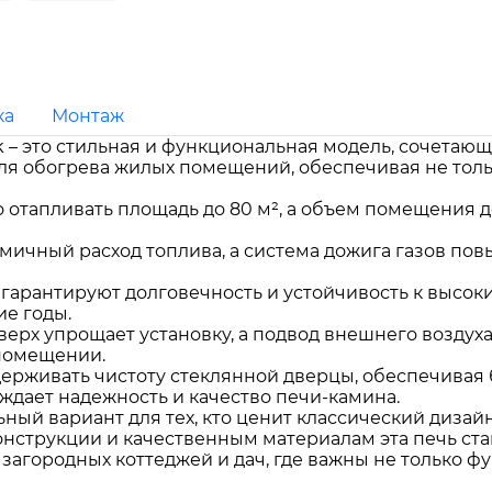
ка
Монтаж
lack – это стильная и функциональная модель, сочета
я обогрева жилых помещений, обеспечивая не тольк
 отапливать площадь до 80 м², а объем помещения до
мичный расход топлива, а система дожига газов по
 гарантируют долговечность и устойчивость к высок
е годы.
ерх упрощает установку, а подвод внешнего воздух
помещении.
ддерживать чистоту стеклянной дверцы, обеспечива
ждает надежность и качество печи-камина.
деальный вариант для тех, кто ценит классический диз
онструкции и качественным материалам эта печь ст
агородных коттеджей и дач, где важны не только фун