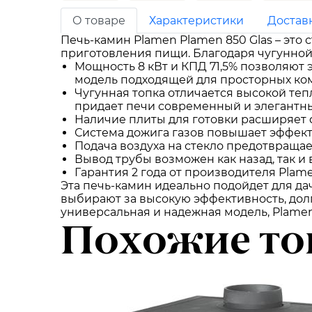
О товаре
Характеристики
Достав
Печь-камин Plamen Plamen 850 Glas – это
приготовления пищи. Благодаря чугунной
Мощность 8 кВт и КПД 71,5% позволяют 
модель подходящей для просторных ком
Чугунная топка отличается высокой те
придает печи современный и элегантны
Наличие плиты для готовки расширяет ф
Система дожига газов повышает эффект
Подача воздуха на стекло предотвращае
Вывод трубы возможен как назад, так и
Гарантия 2 года от производителя Plam
Эта печь-камин идеально подойдет для дач
выбирают за высокую эффективность, дол
универсальная и надежная модель, Plamen
Похожие то