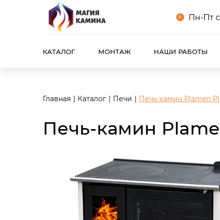
<meta name="robots" content="noindex, follow"/>
Пн-Пт с
КАТАЛОГ
МОНТАЖ
НАШИ РАБОТЫ
Главная
Каталог
Печи
Печь-камин Plamen Pl
Печь-камин Plame