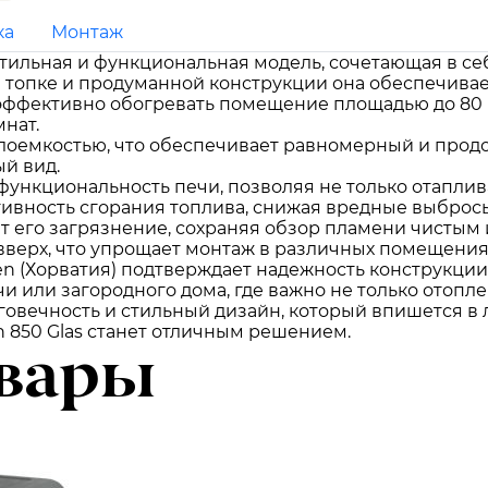
ка
Монтаж
 стильная и функциональная модель, сочетающая в 
 топке и продуманной конструкции она обеспечивает
эффективно обогревать помещение площадью до 80 м²
нат.
плоемкостью, что обеспечивает равномерный и продо
й вид.
ункциональность печи, позволяя не только отаплива
ивность сгорания топлива, снижая вредные выбросы
т его загрязнение, сохраняя обзор пламени чистым 
 вверх, что упрощает монтаж в различных помещения
en (Хорватия) подтверждает надежность конструкции
и или загородного дома, где важно не только отопле
говечность и стильный дизайн, который впишется в 
 850 Glas станет отличным решением.
вары