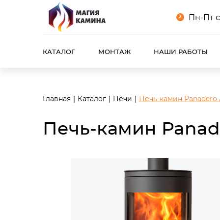
<meta name="robots" content="noindex, follow"/>
Пн-Пт с
КАТАЛОГ
МОНТАЖ
НАШИ РАБОТЫ
Главная
Каталог
Печи
Печь-камин Panadero 
Печь-камин Panad