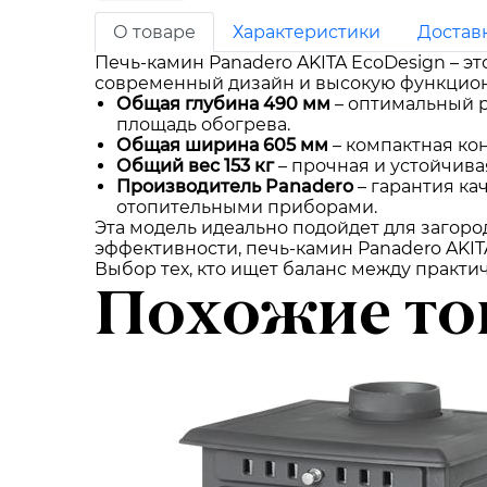
О товаре
Характеристики
Достав
Печь-камин Panadero AKITA EcoDesign – 
современный дизайн и высокую функционал
Общая глубина 490 мм
– оптимальный р
площадь обогрева.
Общая ширина 605 мм
– компактная кон
Общий вес 153 кг
– прочная и устойчива
Производитель Panadero
– гарантия ка
отопительными приборами.
Эта модель идеально подойдет для загор
эффективности, печь-камин Panadero AKI
Выбор тех, кто ищет баланс между практи
Похожие то