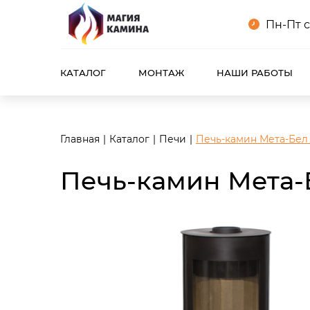
<meta name="robots" content="noindex, follow"/>
Пн-Пт с
КАТАЛОГ
МОНТАЖ
НАШИ РАБОТЫ
Главная
Каталог
Печи
Печь-камин Мета-Бел 
Печь-камин Мета-Б