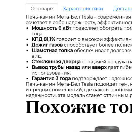
О товаре
Характеристики
Достав
Печь-камин Мета-Бел Tesla – современна
сочетает в себе надежность, эффективнос
Мощность 6 кВт
позволяет обогреть по
года.
КПД 81,1%
говорит о высокой эффективно
Дожиг газов
способствует более полном
Шамотная топка
обеспечивает долговеч
вид.
Стеклянная дверца
с подачей воздуха н
Вывод трубы назад или вверх
дает гибк
использования.
Гарантия 3 года
подтверждает надежност
Печь-камин Мета-Бел Tesla подойдет тем,
и средних помещений, где важны экономи
надежности, эта модель станет отличным 
Похожие то