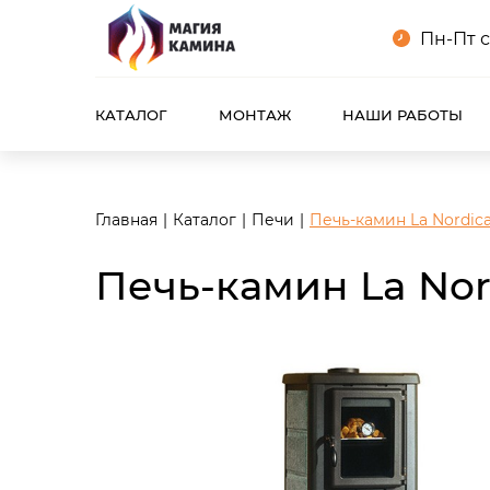
<meta name="robots" content="noindex, follow"/>
Пн-Пт с
КАТАЛОГ
МОНТАЖ
НАШИ РАБОТЫ
Главная
Каталог
Печи
Печь-камин La Nordica
Печь-камин La Nord