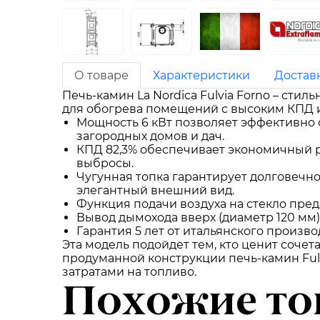
О товаре
Характеристики
Достав
Печь-камин La Nordica Fulvia Forno – сти
для обогрева помещений с высоким КПД и
Мощность 6 кВт позволяет эффективно о
загородных домов и дач.
КПД 82,3% обеспечивает экономичный р
выбросы.
Чугунная топка гарантирует долговечно
элегантный внешний вид.
Функция подачи воздуха на стекло пре
Вывод дымохода вверх (диаметр 120 мм
Гарантия 5 лет от итальянского произво
Эта модель подойдет тем, кто ценит соче
продуманной конструкции печь-камин Fu
затратами на топливо.
Похожие то