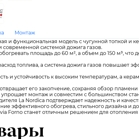
ка
Монтаж
льная и функциональная модель с чугунной топкой и 
 современной системой дожига газов.
богревать площадь до 60 м², а объем до 150 м³, что
асход топлива, а система дожига газов повышает э
сть и устойчивость к высоким температурам, а кера
дотвращает его закопчение, сохраняя обзор пламени
) упрощает монтаж и совместим с большинством ста
дителя La Nordica подтверждает надежность и качест
тание эффективного обогрева, стильного дизайна и 
lvia Forno станет отличным решением для отоплен
вары