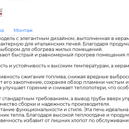
ка
Монтаж
 модель с элегантным дизайном, выполненная в керам
рактерную для итальянских печей. Благодаря проду
 выбором для обогрева жилых помещений.
ивают быстрый и равномерный прогрев помещения пл
сть и устойчивость к высоким температурам, а кера
ивность сжигания топлива, снижая вредные выбросы
т его закопчение, сохраняя обзор пламени чистым и
 улучшает горение и снижает теплопотери, что осо
т стандартным требованиям, а вывод трубы вверх у
ачество сборки и надежность производителя.
четание функциональности и стиля. Эта печь идеальна
ник тепла. Благодаря высокой теплоотдаче и продум
говечность избавит от лишних хлопот по обслуживани