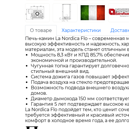
О товаре
Характеристики
Достав
Печь-камин La Nordica Flo – современная
высокую эффективность и надежность, ха
материалам, эта модель станет отличным
Мощность 8,3 кВт и КПД 85,7% обеспеч
экономичной и производительной.
Чугунная топка гарантирует долговечно
стильный внешний вид.
Система дожига газов повышает эффект
Подача воздуха на стекло предотвращае
Возможность подвода внешнего воздуха
домов.
Диаметр дымохода 150 мм соответствуе
Гарантия 5 лет подтверждает высокое к
La Nordica Flo подойдет тем, кто ценит со
требуется эффективный и красивый источ
комфорт в холодное время года, а ее дол