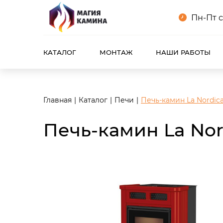
<meta name="robots" content="noindex, follow"/>
Пн-Пт с
КАТАЛОГ
МОНТАЖ
НАШИ РАБОТЫ
Главная
Каталог
Печи
Печь-камин La Nordica
Печь-камин La Nor