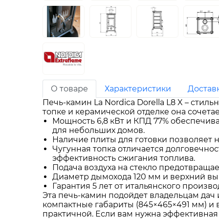
О товаре
Характеристики
Достав
Печь-камин La Nordica Dorella L8 X – сти
топке и керамической отделке она сочетае
Мощность 6,8 кВт и КПД 77% обеспечив
для небольших домов.
Наличие плиты для готовки позволяет н
Чугунная топка отличается долговечнос
эффективность сжигания топлива.
Подача воздуха на стекло предотвращае
Диаметр дымохода 120 мм и верхний вы
Гарантия 5 лет от итальянского произв
Эта печь-камин подойдет владельцам дач 
компактные габариты (845×465×491 мм) и в
практичной. Если вам нужна эффективная 