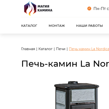
<meta name="robots" content="noindex, follow"/>
Пн-Пт с
КАТАЛОГ
МОНТАЖ
НАШИ РАБОТЫ
Главная
Каталог
Печи
Печь-камин La Nordica
Печь-камин La Nord