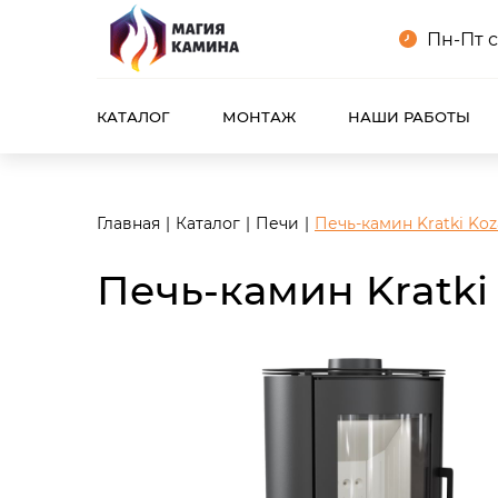
<meta name="robots" content="noindex, follow"/>
Пн-Пт с
КАТАЛОГ
МОНТАЖ
НАШИ РАБОТЫ
Главная
Каталог
Печи
Печь-камин Kratki Ko
Печь-камин Kratki