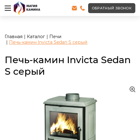
<meta name="robots" content="noindex, follow"/>
ОБРАТНЫЙ ЗВОНОК
Главная
Каталог
Печи
Печь-камин Invicta Sedan S серый
Печь-камин Invicta Sedan
S серый