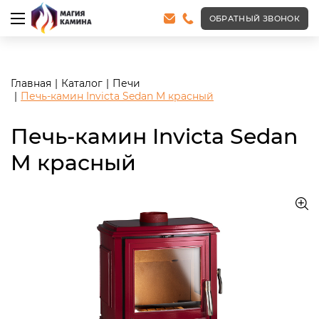
<meta name="robots" content="noindex, follow"/>
ОБРАТНЫЙ ЗВОНОК
Главная
Каталог
Печи
Печь-камин Invicta Sedan M красный
Печь-камин Invicta Sedan
M красный