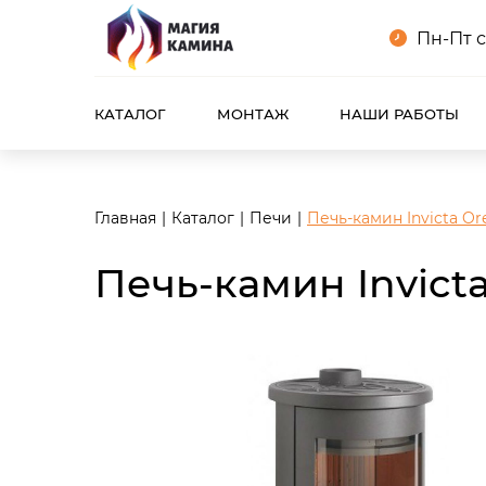
<meta name="robots" content="noindex, follow"/>
Пн-Пт с
КАТАЛОГ
МОНТАЖ
НАШИ РАБОТЫ
Главная
Каталог
Печи
Печь-камин Invicta Or
Печь-камин Invict