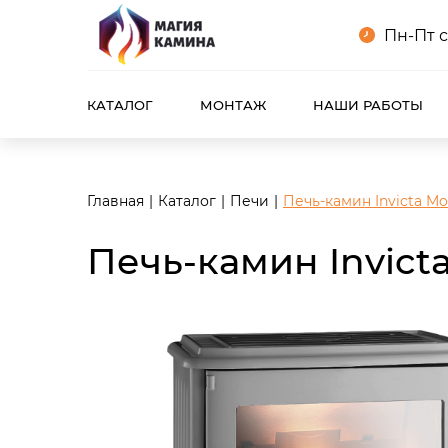
<meta name="robots" content="noindex, follow"/>
Пн-Пт с
КАТАЛОГ
МОНТАЖ
НАШИ РАБОТЫ
Главная
Каталог
Печи
Печь-камин Invicta M
Печь-камин Invict