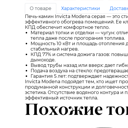
О товаре
Характеристики
Достав
Печь-камин Invicta Modena серая — это с
эффективного обогрева помещений. Ее кла
КПД обеспечит комфортное тепло.
Материал топки и отделки — чугун: отл
тепла даже после прогорания топлива.
Мощность 10 кВт и площадь отопления 
стабильный нагрев.
КПД 77% и система дожига газов: повыш
дымоходе.
Вывод трубы назад или вверх: дает гиб
Подача воздуха на стекло: предотвраща
Гарантия 5 лет: подтверждает надежнос
Invicta Modena подойдет тем, кто ищет 
продуманной конструкции и долговечности
эстетика. Отсутствие водяного контура и 
эффективный источник тепла.
Похожие то