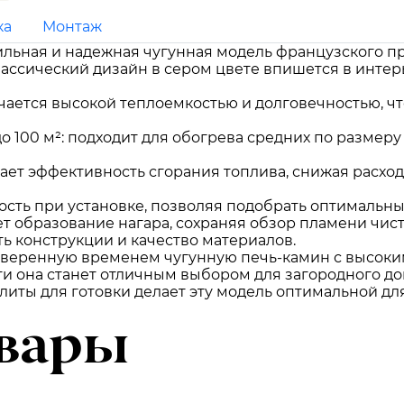
ка
Монтаж
тильная и надежная чугунная модель французского п
ссический дизайн в сером цвете впишется в интерь
ичается высокой теплоемкостью и долговечностью, ч
до 100 м²: подходит для обогрева средних по разме
ает эффективность сгорания топлива, снижая расход
кость при установке, позволяя подобрать оптимальн
ет образование нагара, сохраняя обзор пламени чис
ть конструкции и качество материалов.
проверенную временем чугунную печь-камин с высок
 она станет отличным выбором для загородного дома
плиты для готовки делает эту модель оптимальной дл
вары