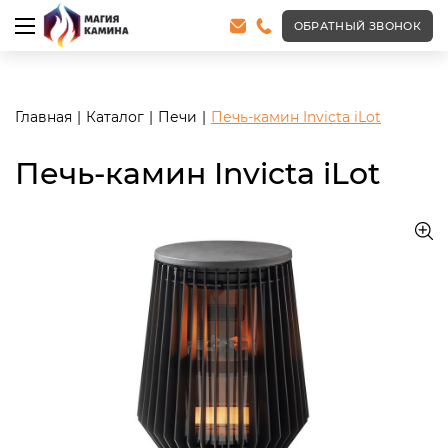
<meta name="robots" content="noindex, follow"/>
ОБРАТНЫЙ ЗВОНОК
Главная
Каталог
Печи
Печь-камин Invicta iLot
Печь-камин Invicta iLot