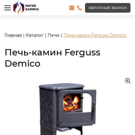
<meta name="robots" content="noindex, follow"/>
ОБРАТНЫЙ ЗВОНОК
Главная
Каталог
Печи
Печь-камин Ferguss Demico
Печь-камин Ferguss
Demico