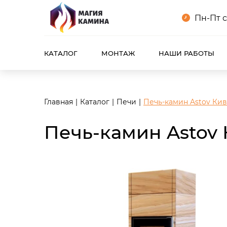
<meta name="robots" content="noindex, follow"/>
Пн-Пт с
КАТАЛОГ
МОНТАЖ
НАШИ РАБОТЫ
Главная
Каталог
Печи
Печь-камин Astov Кив
Печь-камин Astov 