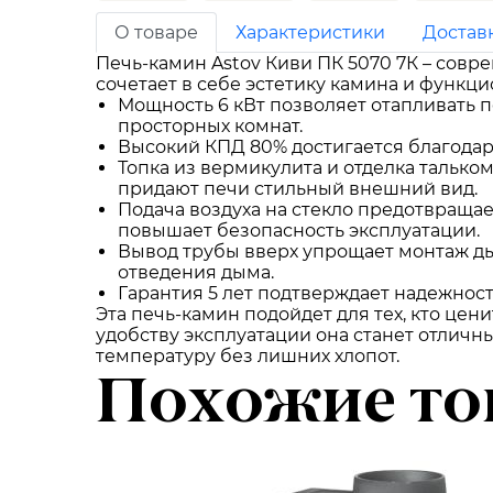
О товаре
Характеристики
Достав
Печь-камин Astov Киви ПК 5070 7К – сов
сочетает в себе эстетику камина и функц
Мощность 6 кВт позволяет отапливать п
просторных комнат.
Высокий КПД 80% достигается благодаря
Топка из вермикулита и отделка талько
придают печи стильный внешний вид.
Подача воздуха на стекло предотвращае
повышает безопасность эксплуатации.
Вывод трубы вверх упрощает монтаж ды
отведения дыма.
Гарантия 5 лет подтверждает надежност
Эта печь-камин подойдет для тех, кто це
удобству эксплуатации она станет отлич
температуру без лишних хлопот.
Похожие то