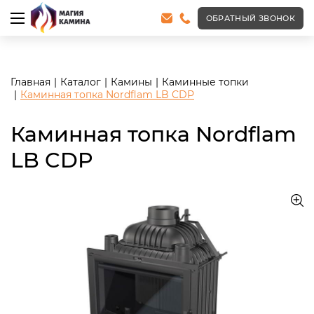
<meta name="robots" content="noindex, follow"/>
ОБРАТНЫЙ ЗВОНОК
Главная
Каталог
Камины
Каминные топки
Каминная топка Nordflam LB CDP
Каминная топка Nordflam
LB CDP