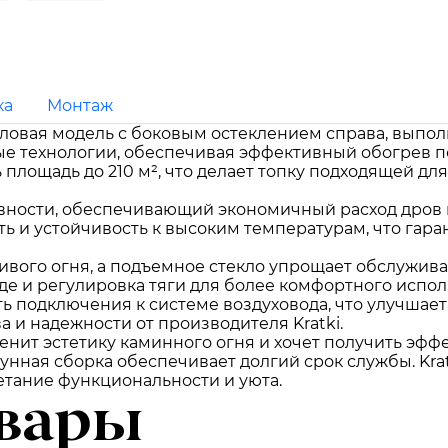
ка
Монтаж
 угловая модель с боковым остеклением справа, выпо
ые технологии, обеспечивая эффективный обогрев 
 площадь до 210 м², что делает топку подходящей д
вности, обеспечивающий экономичный расход дров 
ть и устойчивость к высоким температурам, что гар
ивого огня, а подъемное стекло упрощает обслужива
оде и регулировка тяги для более комфортного испол
ь подключения к системе воздуховода, что улучшает
 и надежности от производителя Kratki.
 ценит эстетику каминного огня и хочет получить эфф
унная сборка обеспечивает долгий срок службы. Krat
четание функциональности и уюта.
вары