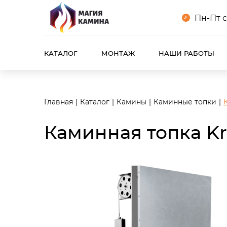
<meta name="robots" content="noindex, follow"/>
Пн-Пт с
КАТАЛОГ
МОНТАЖ
НАШИ РАБОТЫ
Главная
Каталог
Камины
Каминные топки
Каминная топка Kra