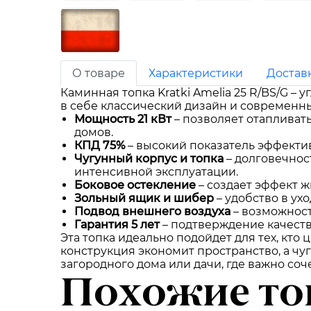
О товаре
Характеристики
Достав
Каминная топка Kratki Amelia 25 R/BS/G –
в себе классический дизайн и современн
Мощность 21 кВт
– позволяет отапливать
домов.
КПД 75%
– высокий показатель эффекти
Чугунный корпус и топка
– долговечнос
интенсивной эксплуатации.
Боковое остекление
– создает эффект ж
Зольный ящик и шибер
– удобство в ух
Подвод внешнего воздуха
– возможност
Гарантия 5 лет
– подтверждение качества
Эта топка идеально подойдет для тех, кто
конструкция экономит пространство, а чуг
загородного дома или дачи, где важно со
Похожие то