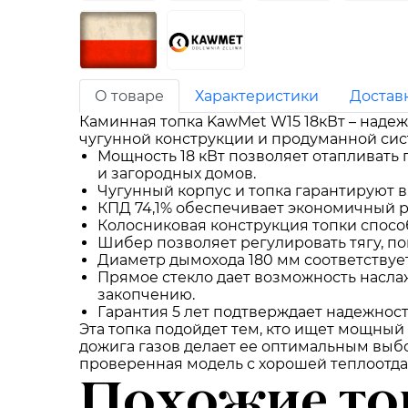
О товаре
Характеристики
Достав
Каминная топка KawMet W15 18кВт – наде
чугунной конструкции и продуманной сис
Мощность 18 кВт позволяет отапливать 
и загородных домов.
Чугунный корпус и топка гарантируют в
КПД 74,1% обеспечивает экономичный р
Колосниковая конструкция топки спосо
Шибер позволяет регулировать тягу, п
Диаметр дымохода 180 мм соответствуе
Прямое стекло дает возможность наслаж
закопчению.
Гарантия 5 лет подтверждает надежнос
Эта топка подойдет тем, кто ищет мощный
дожига газов делает ее оптимальным выб
проверенная модель с хорошей теплоотда
Похожие то