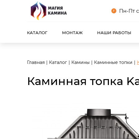
<meta name="robots" content="noindex, follow"/>
Пн-Пт с
КАТАЛОГ
МОНТАЖ
НАШИ РАБОТЫ
Главная
Каталог
Камины
Каминные топки
Каминная топка K