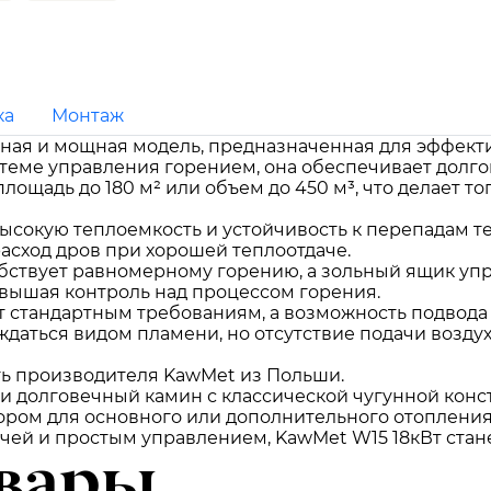
ка
Монтаж
жная и мощная модель, предназначенная для эффек
теме управления горением, она обеспечивает долгов
площадь до 180 м² или объем до 450 м³, что делает 
ысокую теплоемкость и устойчивость к перепадам т
асход дров при хорошей теплоотдаче.
бствует равномерному горению, а зольный ящик упр
овышая контроль над процессом горения.
т стандартным требованиям, а возможность подвода
даться видом пламени, но отсутствие подачи воздух
ть производителя KawMet из Польши.
 и долговечный камин с классической чугунной конс
ором для основного или дополнительного отопления
чей и простым управлением, KawMet W15 18кВт ста
вары