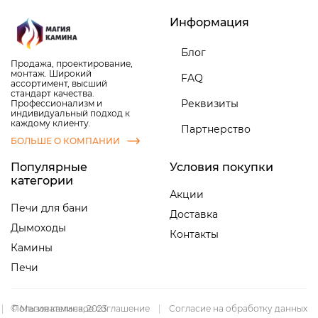
Информация
Блог
Продажа, проектирование,
монтаж. Широкий
FAQ
ассортимент, высший
стандарт качества.
Реквизиты
Профессионализм и
индивидуальный подход к
каждому клиенту.
Партнерство
БОЛЬШЕ О КОМПАНИИ
Популярные
Условия покупки
категории
Акции
Печи для бани
Доставка
Дымоходы
Контакты
Камины
Печи
|
© Магия камина, 2023
Пользовательское соглашение
|
Согласие на обработку данных