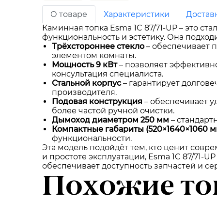
О товаре
Характеристики
Достав
Каминная топка Esma 1C 87/71-UP – это ст
функциональность и эстетику. Она подхо
Трёхстороннее стекло
– обеспечивает 
элементом комнаты.
Мощность 9 кВт
– позволяет эффективн
консультация специалиста.
Стальной корпус
– гарантирует долгове
производителя.
Подовая конструкция
– обеспечивает у
более частой ручной очистки.
Дымоход диаметром 250 мм
– стандарт
Компактные габариты (520×1640×1060 м
функциональности.
Эта модель подойдёт тем, кто ценит совр
и простоте эксплуатации, Esma 1C 87/71-
обеспечивает доступность запчастей и с
Похожие то